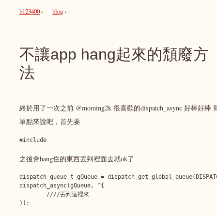
b123400
blog
不讓app hang起來的頹廢方
法
終於用了一次之前 @moming2k 很喜歡的dispatch_async 好棒好棒 
單點來說吧，首先要
#include 
之後會hang住的東西丟到裡面去就ok了
dispatch_queue_t gQueue = dispatch_get_global_queue(DISPAT
dispatch_async(gQueue, ^{

	////丟到這裡來
