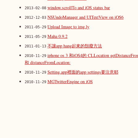
window.scrollTo and iOS status bar
2013-02-08
NSUndoManager and UITextView on iOS6
2012-12-03
Upload Image to img.ly
2011-05-29
Maha 0.9.2
2011-05-29
不讓app hang起來的頹廢方法
2011-01-13
iphone os 3 和iOS4的 CLLocation getDistanceFro
2010-11-29
和 distanceFromLocation:
Setting.app裡面的app settings要注意耶
2010-11-29
MGTwitterEngine on iOS
2010-11-29