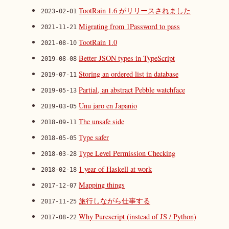
TootRain 1.6 がリリースされました
2023-02-01
Migrating from 1Password to pass
2021-11-21
TootRain 1.0
2021-08-10
Better JSON types in TypeScript
2019-08-08
Storing an ordered list in database
2019-07-11
Partial, an abstract Pebble watchface
2019-05-13
Unu jaro en Japanio
2019-03-05
The unsafe side
2018-09-11
Type safer
2018-05-05
Type Level Permission Checking
2018-03-28
1 year of Haskell at work
2018-02-18
Mapping things
2017-12-07
旅行しながら仕事する
2017-11-25
Why Purescript (instead of JS / Python)
2017-08-22