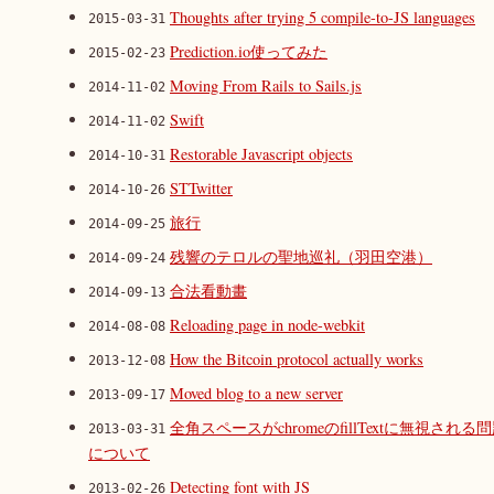
Thoughts after trying 5 compile-to-JS languages
2015-03-31
Prediction.io使ってみた
2015-02-23
Moving From Rails to Sails.js
2014-11-02
Swift
2014-11-02
Restorable Javascript objects
2014-10-31
STTwitter
2014-10-26
旅行
2014-09-25
残響のテロルの聖地巡礼（羽田空港）
2014-09-24
合法看動畫
2014-09-13
Reloading page in node-webkit
2014-08-08
How the Bitcoin protocol actually works
2013-12-08
Moved blog to a new server
2013-09-17
全角スペースがchromeのfillTextに無視される
2013-03-31
について
Detecting font with JS
2013-02-26