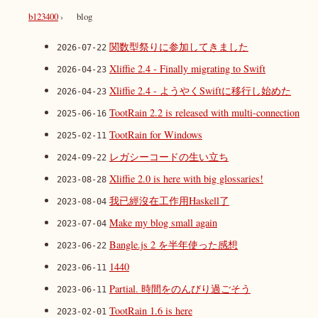
b123400
blog
関数型祭りに参加してきました
2026-07-22
Xliffie 2.4 - Finally migrating to Swift
2026-04-23
Xliffie 2.4 - ようやくSwiftに移行し始めた
2026-04-23
TootRain 2.2 is released with multi-connection
2025-06-16
TootRain for Windows
2025-02-11
レガシーコードの生い立ち
2024-09-22
Xliffie 2.0 is here with big glossaries!
2023-08-28
我已經沒在工作用Haskell了
2023-08-04
Make my blog small again
2023-07-04
Bangle.js 2 を半年使った感想
2023-06-22
1440
2023-06-11
Partial. 時間をのんびり過ごそう
2023-06-11
TootRain 1.6 is here
2023-02-01